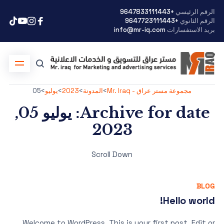
الرقم الرئيسي
+9647833111443
الرقم الثانوي
+9647723111443
بريد الاستفسارات
info@mr-iq.com
مجموعة مستر عراق - Mr. Iraq
>
المدونة
>
2023
>
يوليو
>
05
Archive for date: يوليو 05,
2023
Scroll Down
BLOG
Hello world!
Welcome to WordPress. This is your first post. Edit or