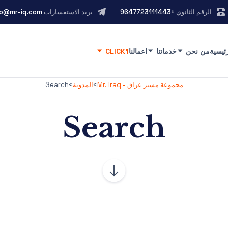
الرقم الثانوي
+9647723111443
بريد الاستفسارات
fo@mr-iq.com
رئيسية
من نحن
خدماتنا
اعمالنا
CLICK1
مجموعة مستر عراق - Mr. Iraq
>
المدونة
>
Search
Search