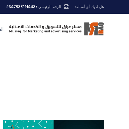
هل لديك أي أسئلة:
الرقم الرئيسي
+9647833111443
ال