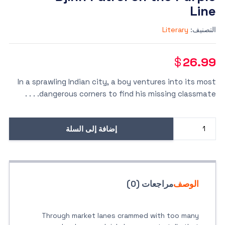
Line
التصنيف:
Literary
$
26.99
In a sprawling Indian city, a boy ventures into its most
dangerous corners to find his missing classmate. . . .
إضافة إلى السلة
كمية
Djinn
Patrol
on
the
الوصف
مراجعات (0)
Purple
Line
Through market lanes crammed with too many