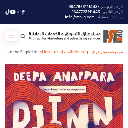
الرقم الرئيسي
+9647833111443
الرقم الثانوي
+9647723111443
بريد الاستفسارات
info@mr-iq.com
مجموعة مستر عراق - Mr. Iraq
>
المنتجات
>
Literary
>
Djinn Patrol on the Purple Line